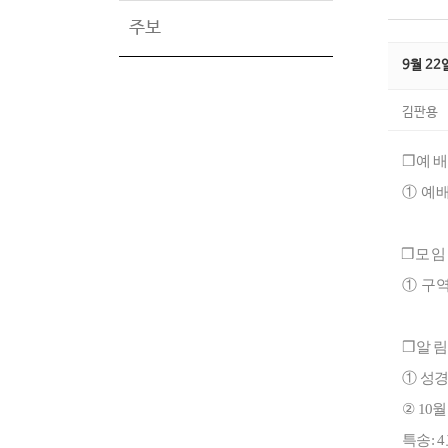
주보
9월 2
김판용
❒
예 배
①
예
❒
모 임
①
구
❒
알 림
①
성
②
10
특송
: 4