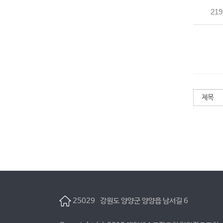
219
25029 강원도 양양군 양양읍 남서길 6