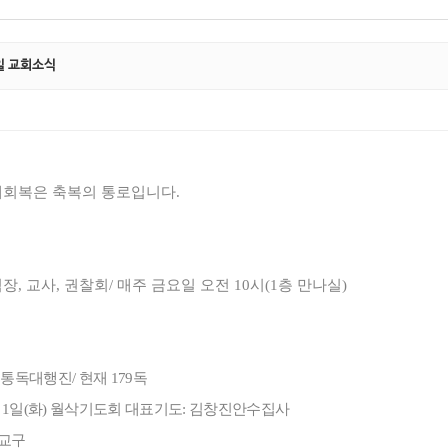
2일 교회소식
배회복은 축복의 통로입니다
.
역장
,
교사
,
권찰회
/
매주 금요일 오전
10
시
(1
층 만나실
)
경통독대행진
/
현재
179
독
월
1
일
(
화
)
월삭기도회 대표기도
:
김창진안수집사
교구