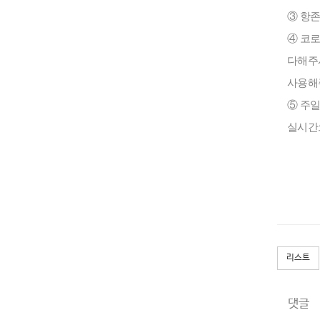
③
항존
④
코로
다해주
사용해
⑤
주
실시간
리스트
댓글