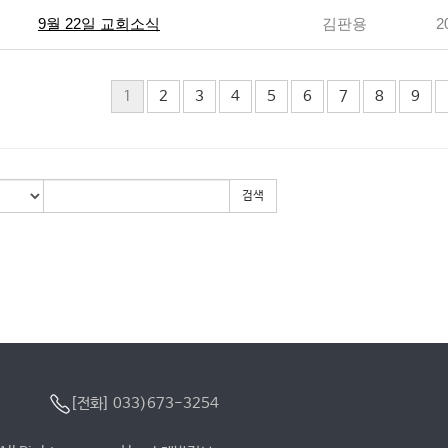
9월 22일 교회소식
김판용
2
1
2
3
4
5
6
7
8
9
검색
[전화] 033)673-3254